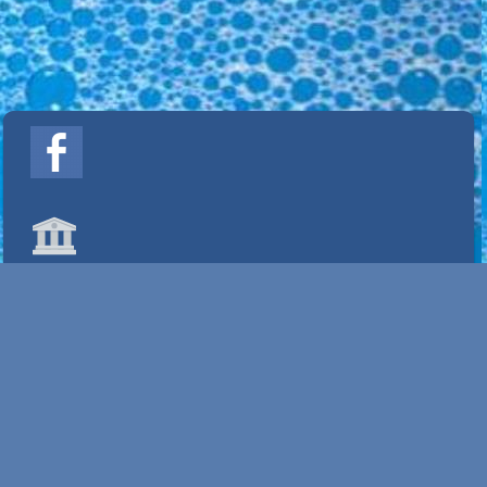
Info
Home
Contact JAMAPROPA
Mijn account
Alle prijzen zijn Exclusief BTW
Powered by
Easy
Webshop