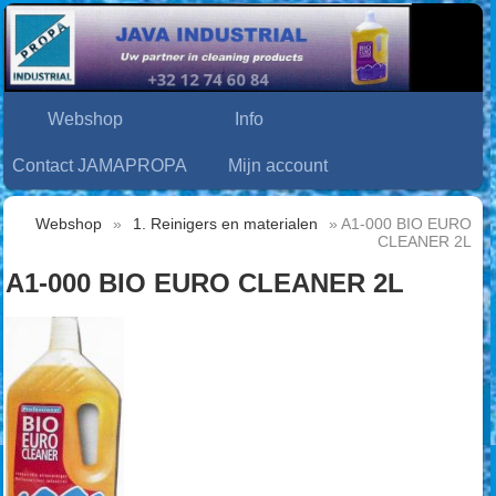
Webshop
Info
Contact JAMAPROPA
Mijn account
Webshop
»
1. Reinigers en materialen
» A1-000 BIO EURO
CLEANER 2L
A1-000 BIO EURO CLEANER 2L