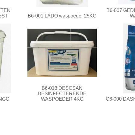
TTEN
B6-007 GE
5ST
B6-001 LADO waspoeder 25KG
W
B6-013 DESOSAN
DESINFECTERENDE
INGO
WASPOEDER 4KG
C6-000 DASH