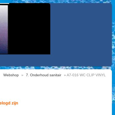
Webshop
»
7. Onderhoud sanitair
» A7-016 WC CLIP VINYL
elogd zijn