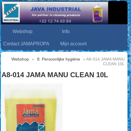
Webshop
Info
Contact JAMAPROPA
Mijn account
Webshop
»
8. Persoonlijke hygiëne
» A8-014 JAMA MANU
CLEAN 10L
A8-014 JAMA MANU CLEAN 10L