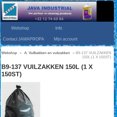
Webshop
Info
Contact JAMAPROPA
Mijn account
Webshop
»
A. Vuilbakken en vuilzakken
» B9-137 VUILZAKKEN
150L (1 X 150ST)
B9-137 VUILZAKKEN 150L (1 X
150ST)