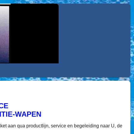
ICE
TIE-WAPEN
 aan qua productlijn, service en begeleiding naar U, de