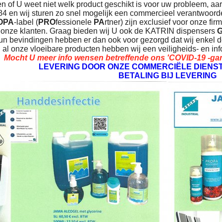
n of U weet niet welk product geschikt is voor uw probleem, aa
84 en wij sturen zo snel mogelijk een commercieel verantwoorde
OPA
-label (
PRO
fessionele
PA
rtner) zijn exclusief voor onze fir
 onze klanten. Graag bieden wij U ook de KATRIN dispensers
G
n bevindingen hebben er dan ook voor gezorgd dat wij enkel de
 al onze vloeibare producten hebben wij een veiligheids- en in
Mocht U meer info wensen betreffende ons 'COVID-19 -gam
LEVERING DOOR ONZE COMMERCIËLE DIENST
BETALING BIJ LEVERING