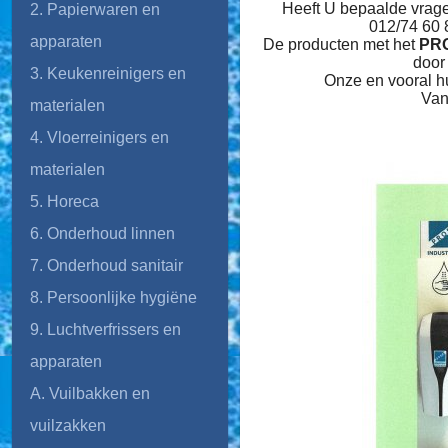
Heeft U bepaalde vrage
2. Papierwaren en
012/74 60 
apparaten
De producten met het
PR
door
3. Keukenreinigers en
Onze en vooral hu
Van
materialen
4. Vloerreinigers en
materialen
5. Horeca
6. Onderhoud linnen
7. Onderhoud sanitair
8. Persoonlijke hygiëne
9. Luchtverfrissers en
apparaten
A. Vuilbakken en
vuilzakken