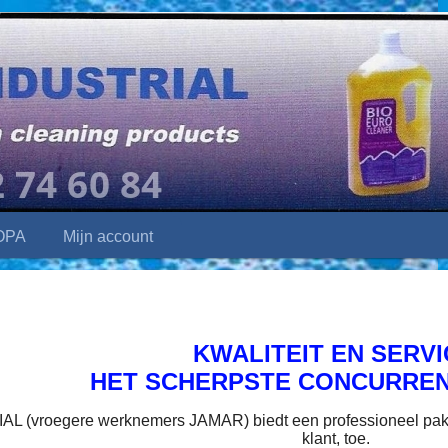
OPA
Mijn account
KWALITEIT EN SERV
HET SCHERPSTE CONCURREN
 (vroegere werknemers JAMAR) biedt een professioneel pakket
klant, toe.