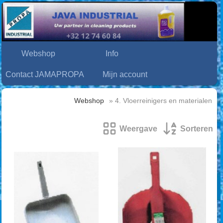
Webshop
Info
Contact JAMAPROPA
Mijn account
Webshop
» 4. Vloerreinigers en materialen
Weergave
Sorteren